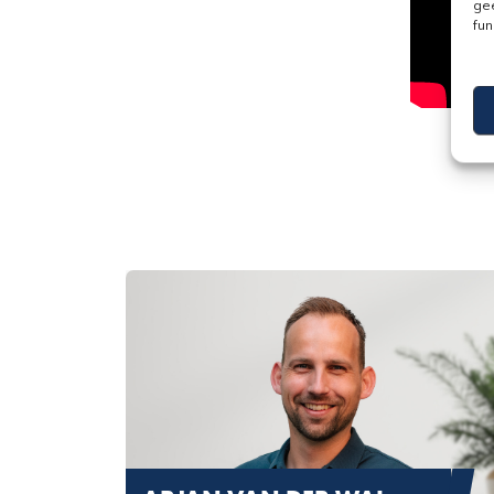
gee
fun