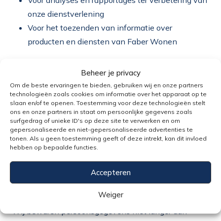
Voor analyses en rapportages ter verbetering van
onze dienstverlening
Voor het toezenden van informatie over
producten en diensten van Faber Wonen
Indien u een woning koopt of huurt via een NVM-
Beheer je privacy
makelaar, worden uw gegevens gebruikt om contact
Om de beste ervaringen te bieden, gebruiken wij en onze partners
met u te onderhouden, bijvoorbeeld voor het versturen
technologieën zoals cookies om informatie over het apparaat op te
slaan en/of te openen. Toestemming voor deze technologieën stelt
van de koopovereenkomst. Daarnaast kunnen uw
ons en onze partners in staat om persoonlijke gegevens zoals
gegevens gebruikt worden voor:
surfgedrag of unieke ID's op deze site te verwerken en om
gepersonaliseerde en niet-gepersonaliseerde advertenties te
tonen. Als u geen toestemming geeft of deze intrekt, kan dit invloed
Adviesdoeleinden, indien u hierom heeft verzocht
hebben op bepaalde functies.
Analyses en rapportages ter verbetering van
onze dienstverlening
Accepteren
Bewaartermijn
Weiger
Wij bewaren persoonsgegevens niet langer dan