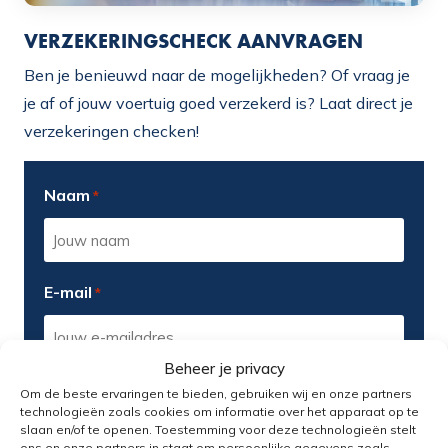
VERZEKERINGSCHECK AANVRAGEN
Ben je benieuwd naar de mogelijkheden? Of vraag je
je af of jouw voertuig goed verzekerd is? Laat direct je
verzekeringen checken!
Naam
*
E-mail
*
Beheer je privacy
Telefoonnummer
*
Om de beste ervaringen te bieden, gebruiken wij en onze partners
technologieën zoals cookies om informatie over het apparaat op te
slaan en/of te openen. Toestemming voor deze technologieën stelt
ons en onze partners in staat om persoonlijke gegevens zoals