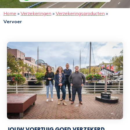
Home
»
Verzekeringen
»
Verzekeringsproducten
»
Vervoer
JOUW VOERTUIG GOED VERZEKERD