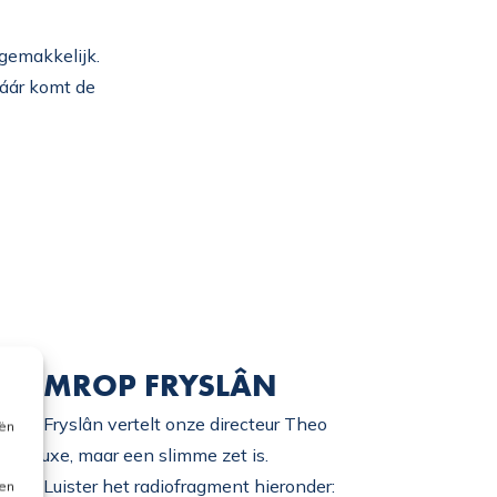
gemakkelijk.
dáár komt de
ET OMROP FRYSLÂN
rop Fryslân vertelt onze directeur Theo
eën
en luxe, maar een slimme zet is.
ek? Luister het radiofragment hieronder:
ken