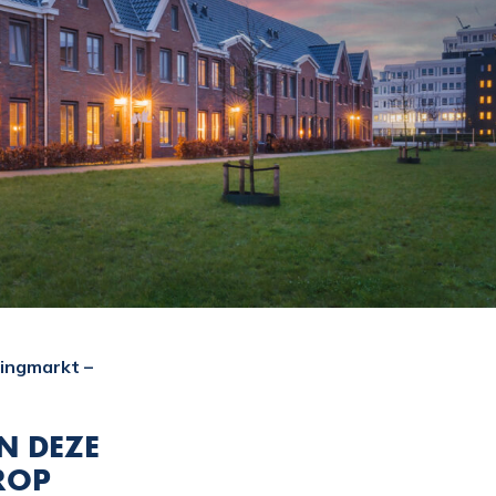
ingmarkt –
N DEZE
ROP