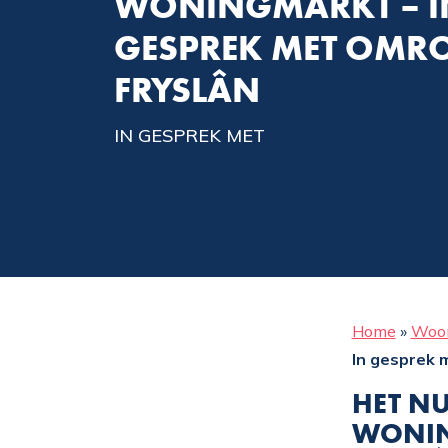
WONINGMARKT – I
GESPREK MET OMR
FRYSLÂN
IN GESPREK MET
Home
»
Woo
In gesprek 
HET N
WONIN