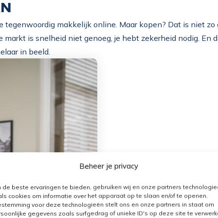
ÂN
je tegenwoordig makkelijk online. Maar kopen? Dat is niet zo 
 markt is snelheid niet genoeg, je hebt zekerheid nodig. En 
aar in beeld.
IN GESPREK M
Beheer je privacy
In een recent gesprek met Om
de beste ervaringen te bieden, gebruiken wij en onze partners technologi
ls cookies om informatie over het apparaat op te slaan en/of te openen.
Vos waarom hulp bij kopen ge
stemming voor deze technologieën stelt ons en onze partners in staat om
Benieuwd naar het hele gespr
soonlijke gegevens zoals surfgedrag of unieke ID's op deze site te verwer