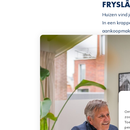
FRYSL
Huizen vind 
In een krappe
aankoopmakel
Om 
zoa
Toe
per