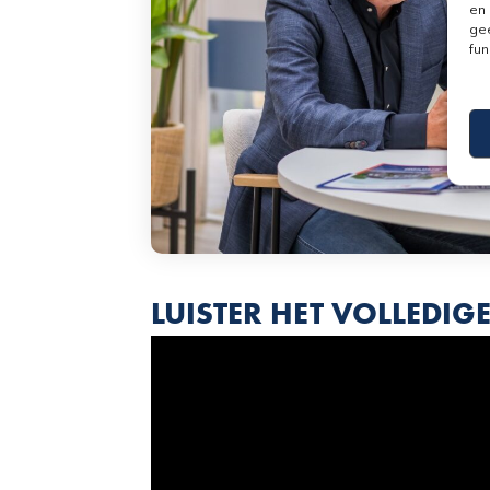
en 
gee
fun
LUISTER HET VOLLEDI