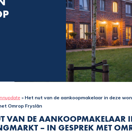
N
OP
nnupdate
»
Het nut van de aankoopmakelaar in deze won
met Omrop Fryslân
UT VAN DE AANKOOPMAKELAAR I
GMARKT – IN GESPREK MET OM