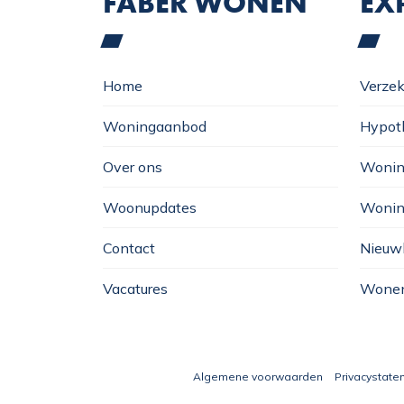
FABER WONEN
EX
Home
Verzek
Woningaanbod
Hypot
Over ons
Wonin
Woonupdates
Wonin
Contact
Nieuw
Vacatures
Wonen
Algemene voorwaarden
Privacystate