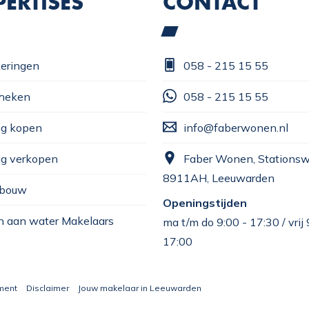
PERTISES
CONTACT
eringen
058 - 215 15 55
heken
058 - 215 15 55
g kopen
info@faberwonen.nl
g verkopen
Faber Wonen, Stationsw
8911AH, Leeuwarden
bouw
Openingstijden
 aan water Makelaars
ma t/m do 9:00 - 17:30 / vrij 
17:00
ment
Disclaimer
Jouw makelaar in Leeuwarden