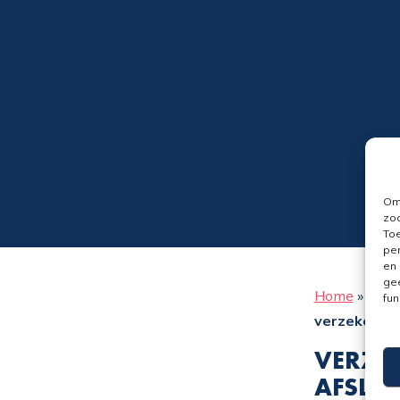
Om 
zoa
Toe
per
en 
gee
Home
»
FAQ
fun
verzekering
VERZ –
AFSLUI