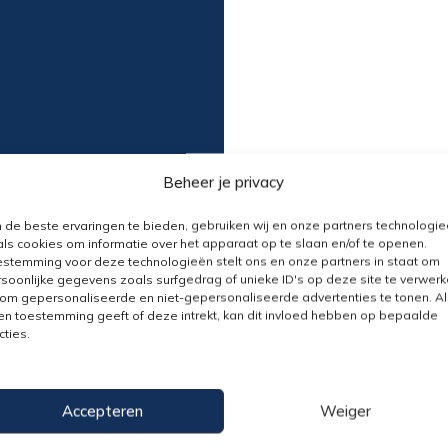
Beheer je privacy
de beste ervaringen te bieden, gebruiken wij en onze partners technologi
ls cookies om informatie over het apparaat op te slaan en/of te openen.
stemming voor deze technologieën stelt ons en onze partners in staat om
soonlijke gegevens zoals surfgedrag of unieke ID's op deze site te verwer
om gepersonaliseerde en niet-gepersonaliseerde advertenties te tonen. Al
n toestemming geeft of deze intrekt, kan dit invloed hebben op bepaalde
s
»
Verz – Kan ik advies krijgen over het afsluiten van ee
cties.
?
 KAN IK ADVIES KRIJGEN OVER H
Accepteren
Weiger
TEN VAN EEN NIEUWE VERZEKER