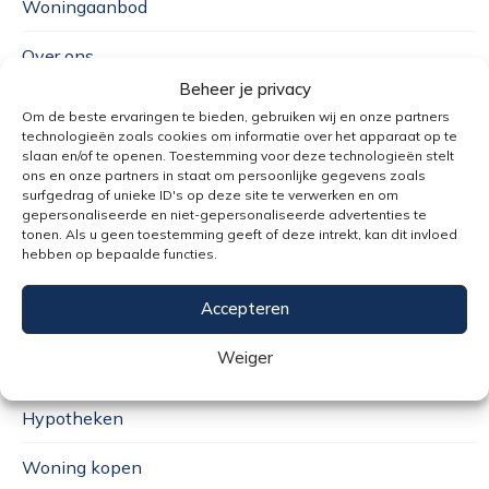
Woningaanbod
Over ons
Beheer je privacy
Woonupdates
Om de beste ervaringen te bieden, gebruiken wij en onze partners
technologieën zoals cookies om informatie over het apparaat op te
Contact
slaan en/of te openen. Toestemming voor deze technologieën stelt
ons en onze partners in staat om persoonlijke gegevens zoals
surfgedrag of unieke ID's op deze site te verwerken en om
Vacatures
gepersonaliseerde en niet-gepersonaliseerde advertenties te
tonen. Als u geen toestemming geeft of deze intrekt, kan dit invloed
hebben op bepaalde functies.
EXPERTISES
Accepteren
Weiger
Verzekeringen
Hypotheken
Woning kopen