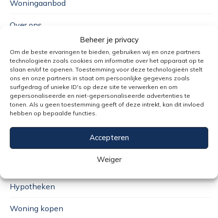
Woningaanbod
Over ons
Beheer je privacy
Woonupdates
Om de beste ervaringen te bieden, gebruiken wij en onze partners
technologieën zoals cookies om informatie over het apparaat op te
Contact
slaan en/of te openen. Toestemming voor deze technologieën stelt
ons en onze partners in staat om persoonlijke gegevens zoals
surfgedrag of unieke ID's op deze site te verwerken en om
Vacatures
gepersonaliseerde en niet-gepersonaliseerde advertenties te
tonen. Als u geen toestemming geeft of deze intrekt, kan dit invloed
hebben op bepaalde functies.
EXPERTISES
Accepteren
Weiger
Verzekeringen
Hypotheken
Woning kopen